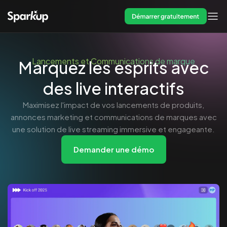
Démarrer gratuitement
Lancements et Communications de marque
Marquez les esprits avec
des live interactifs
Maximisez l'impact de vos lancements de produits,
annonces marketing et communications de marques avec
une solution de live streaming immersive et engageante.
Demander une démo