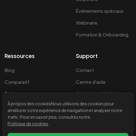
Événements spéciaux
Webinaire
Formation & Onboarding
Ressources
Support
Blog
Contact
Comparatif
Centre d'aide
Événements et
Conditions d'Utilisation
Webinaires
À propos des cookies
Nous utilisons des cookies pour
Politique de
améliorer votre expérience de navigation et analyser notre
confidentialité
trafic. Pour en savoir plus, consultez notre
Mentions légales
Politique de cookies
.
Politique de cookies