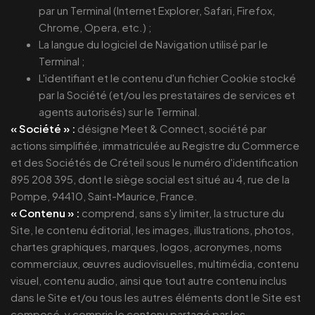
par un Terminal (Internet Explorer, Safari, Firefox,
Chrome, Opera, etc.) ;
La langue du logiciel de Navigation utilisé par le
Terminal ;
L'identifiant et le contenu d'un fichier Cookie stocké
par la Société (et/ou les prestataires de services et
agents autorisés) sur le Terminal.
« Société » :
désigne Meet & Connect, société par
actions simplifiée, immatriculée au Registre du Commerce
et des Sociétés de Créteil sous le numéro d'identification
895 208 395, dont le siège social est situé au 4, rue de la
Pompe, 94410, Saint-Maurice, France.
« Contenu » :
comprend, sans s'y limiter, la structure du
Site, le contenu éditorial, les images, illustrations, photos,
chartes graphiques, marques, logos, acronymes, noms
commerciaux, œuvres audiovisuelles, multimédia, contenu
visuel, contenu audio, ainsi que tout autre contenu inclus
dans le Site et/ou tous les autres éléments dont le Site est
composé, y compris le contenu partagé par les