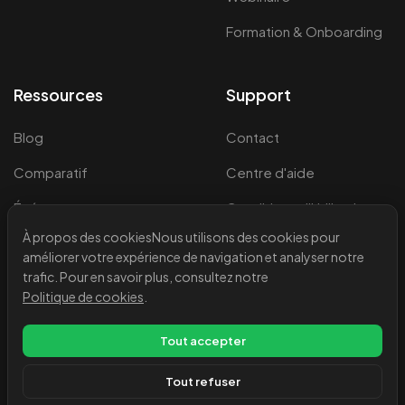
Formation & Onboarding
Ressources
Support
Blog
Contact
Comparatif
Centre d'aide
Événements et
Conditions d'Utilisation
Webinaires
À propos des cookies
Nous utilisons des cookies pour
Politique de
améliorer votre expérience de navigation et analyser notre
confidentialité
trafic. Pour en savoir plus, consultez notre
Mentions légales
Politique de cookies
.
Politique de cookies
Tout accepter
Tout refuser