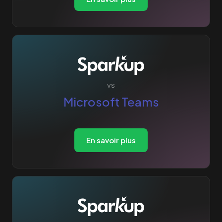
❌
Quiz
❌
Leaderboard
Bannières lives /
❌
Tiers inférieurs
vs
Microsoft Teams
Lever la main
Mode hybride
En savoir plus
interactivité
❌
(accessible en
présentiel)