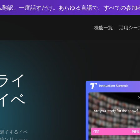
イム翻訳。一度話すだけ。あらゆる言語で、すべての参加
機能一覧
活用シー
ライ
イベ
魅了するイベ
信ソリューシ