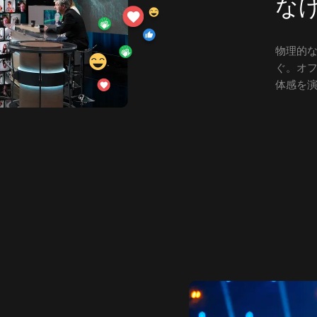
な
物理的
ぐ。オ
体感を