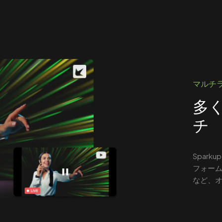
マルチ
多
チ
Spar
フォームに
など、