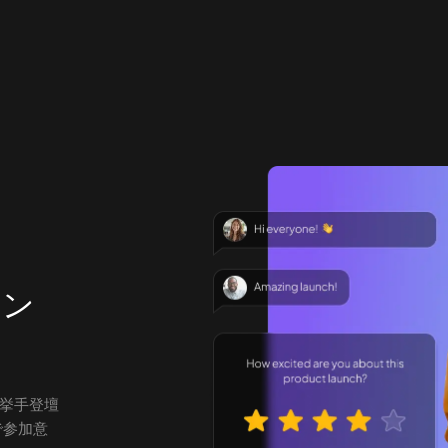
イン
挙手登壇
で参加意