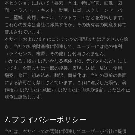
本セクションにおいて「要素」とは、特に写真、画像、図
面、イラスト、テキスト、動画、ロゴ、スクリーンセーバ
ー、壁紙、商標、モデル、ソフトウェアなどを意味します。
これらの要素は当社に帰属するか、その所有者の同意を得て
使用されています。
本サイトおよび/またはコンテンツの閲覧またはアクセスを除
き、当社の知的財産権に関連して、ユーザーには他の権利
（ライセンス、権原、その他）は付与されません。
いかなる手段およびいかなる媒体（紙、デジタルなど）によ
っても、全部または一部の複製、表現、送信、放送、使用、
翻案、修正、組み込み、翻訳、商業化は、当社の事前の書面
による許可なく禁止されています。これに違反した場合、著
作権および/または意匠および/または商標の侵害、または不正
競争に該当します。
7. プライバシーポリシー
当社は、本サイトでの閲覧に関連してユーザーが当社に提供