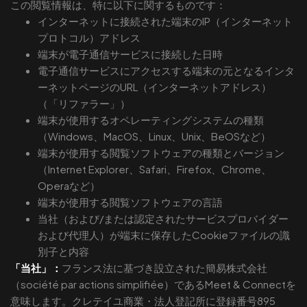
この閲覧情報は、特に以下に関するものです：
インターネットに接続された端末のIP（インターネット
プロトコル）アドレス
端末が電子通信サービスに接続した日時
電子通信サービスにアクセスする端末の元となるインタ
ーネットページのURL（インターネットアドレス）
（「リファラー」）
端末が使用するオペレーティングシステムの種類
（Windows、MacOS、Linux、Unix、BeOSなど）
端末が使用する閲覧ソフトウェアの種類とバージョン
（Internet Explorer、Safari、Firefox、Chrome、
Operaなど）
端末が使用する閲覧ソフトウェアの言語
当社（および/または認定されたサービスプロバイダー
および代理人）が端末に保存したCookieファイルの識
別子と内容
「当社」：
フランス法に基づき設立された簡易株式会社
（société par actions simplifiée）であるMeet & Connectを
意味します。クレテイユ商業・法人登記所に登録番号895