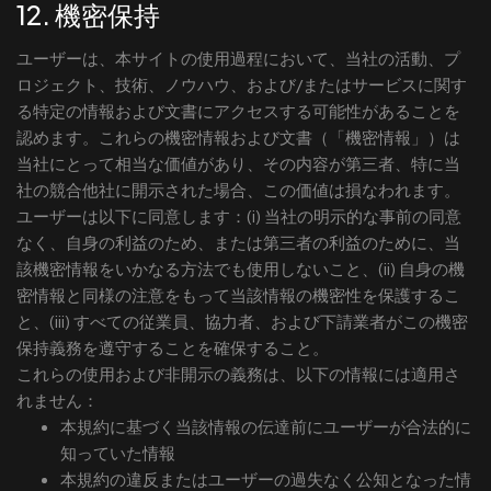
12. 機密保持
ユーザーは、本サイトの使用過程において、当社の活動、プ
ロジェクト、技術、ノウハウ、および/またはサービスに関す
る特定の情報および文書にアクセスする可能性があることを
認めます。これらの機密情報および文書（「機密情報」）は
当社にとって相当な価値があり、その内容が第三者、特に当
社の競合他社に開示された場合、この価値は損なわれます。
ユーザーは以下に同意します：(i) 当社の明示的な事前の同意
なく、自身の利益のため、または第三者の利益のために、当
該機密情報をいかなる方法でも使用しないこと、(ii) 自身の機
密情報と同様の注意をもって当該情報の機密性を保護するこ
と、(iii) すべての従業員、協力者、および下請業者がこの機密
保持義務を遵守することを確保すること。
これらの使用および非開示の義務は、以下の情報には適用さ
れません：
本規約に基づく当該情報の伝達前にユーザーが合法的に
知っていた情報
本規約の違反またはユーザーの過失なく公知となった情