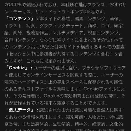
208 395で登記されており、本社所在地はフランス、94410サ
ン・モーリス、リュ・ドゥ・ラ・ポンプ4番地です。
「コンテンツ」：
本サイトの構造、編集コンテンツ、画像、
イラスト、写真、グラフィックチャート、商標、ロゴ、頭字
語、商号、視聴覚作品、マルチメディア、視覚コンテンツ、
音声コンテンツ、ならびに本サイトに含まれるその他すべて
のコンテンツおよび/または本サイトを構成するすべての要素
（セッション中に参加者が共有するコンテンツを含む）を含
みますが、これらに限定されません。
「Cookie」：
ユーザーの選択に従い、ブラウザソフトウェア
を使用してオンラインサービスを閲覧する際に、ユーザーの
端末のハードディスク上の専用スペースに保存される可能性
のあるテキストファイルを意味します。Cookieファイルによ
り、その発行者は、Cookieの有効期間または登録期間中、そ
れが登録されている端末を識別することができます。
「個人データ」：
識別されたまたは識別可能な自然人に関す
るあらゆる情報を意味します。識別可能な人物とは、特に識
別番号、または身体的、生理学的、精神的、経済的、文化的
もしくは社会的アイデンティティに固有の1つまたは複数の要