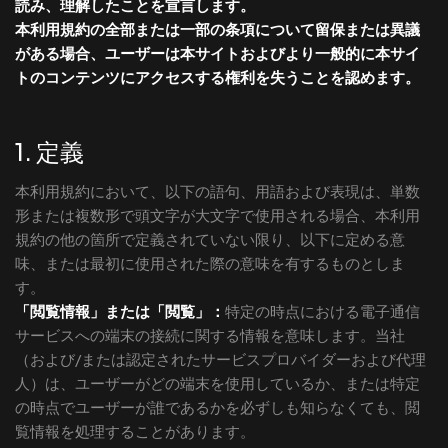
読み、理解したことを宣言します。
本利用規約の全部または一部の条項について留保または異議
がある場合、ユーザーは本サイトおよびより一般的に本サイ
トのコンテンツにアクセスする権利を失うことを認めます。
1. 定義
本利用規約において、以下の語句、用語および表現は、単数
形または複数形で頭文字が大文字で使用される場合、本利用
規約の他の箇所で定義されていない限り、以下に定める意
味、または最初に使用された際の意味を有するものとしま
す。
「閲覧情報」または「閲覧」：
特定の時点における電子通信
サービスへの端末の接続に関する情報を意味します。当社
（および/または認定されたサービスプロバイダーおよび代理
人）は、ユーザーがどの端末を使用しているか、または特定
の時点でユーザーが誰であるかを必ずしも知らなくても、閲
覧情報を処理することがあります。